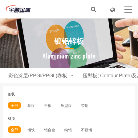
首页
关于我们
镀铝锌板
新闻动态
产品目录
Aluminium zinc plate
服务&解决方案
彩色涂层(PPGI/PPGL)卷板
压型板( Contour Plate)
在线视频
形状：
人才招聘
全部
卷板
平板
压型板
带钢
联系我们
材质：
全部
钢铁
铝合金
纯铝
不锈钢