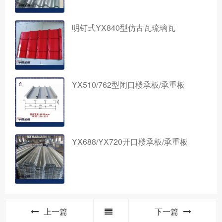
明钉式YX840型仿古瓦琉璃瓦
YX510/762型闭口楼承板/承重板
YX688/YX720开口楼承板/承重板
上一篇
下一篇