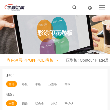
首页
关于我们
彩涂印花卷板
新闻动态
产品目录
服务&解决方案
彩色涂层(PPGI/PPGL)卷板
压型板( Contour Plate)
在线视频
形状：
人才招聘
全部
卷板
平板
压型板
带钢
联系我们
材质：
全部
钢铁
铝合金
纯铝
不锈钢