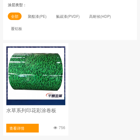
涂层类型：
全部
聚酯漆(PE)
氟碳漆(PVDF)
高耐候(HDP)
覆铝板
水草系列印花彩涂卷板
756
查看详情